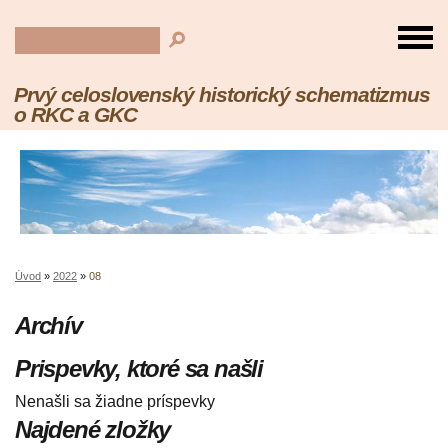
Prvý celoslovenský historický schematizmus
o RKC a GKC
Úvod
»
2022
»
08
Archív
Prispevky, ktoré sa našli
Nenašli sa žiadne príspevky
Najdené zložky