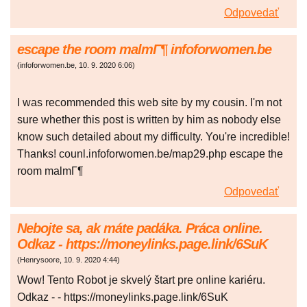
Odpovedať
escape the room malmГ¶ infoforwomen.be
(
infoforwomen.be
,
10. 9. 2020
6:06
)
I was recommended this web site by my cousin. I'm not
sure whether this post is written by him as nobody else
know such detailed about my difficulty. You're incredible!
Thanks! counl.infoforwomen.be/map29.php escape the
room malmГ¶
Odpovedať
Nebojte sa, ak máte padáka. Práca online.
Odkaz - https://moneylinks.page.link/6SuK
(
Henrysoore
,
10. 9. 2020
4:44
)
Wow! Tento Robot je skvelý štart pre online kariéru.
Odkaz - - https://moneylinks.page.link/6SuK