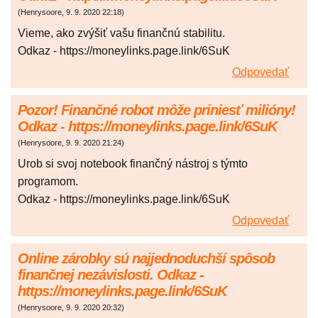
(
Henrysoore
,
9. 9. 2020
22:18
)
Vieme, ako zvýšiť vašu finančnú stabilitu.
Odkaz - https://moneylinks.page.link/6SuK
Odpovedať
Pozor! Finančné robot môže priniesť milióny!
Odkaz - https://moneylinks.page.link/6SuK
(
Henrysoore
,
9. 9. 2020
21:24
)
Urob si svoj notebook finančný nástroj s týmto
programom.
Odkaz - https://moneylinks.page.link/6SuK
Odpovedať
Online zárobky sú najjednoduchší spôsob
finančnej nezávislosti. Odkaz -
https://moneylinks.page.link/6SuK
(
Henrysoore
,
9. 9. 2020
20:32
)