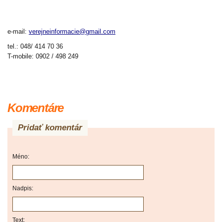
e-mail:
verejneinformacie@gmail.com
tel.:
048/
414
70
36
T-mobile:
0902 /
498 249
Komentáre
Pridať komentár
Méno:
Nadpis:
Text: