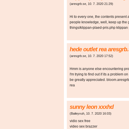
(
aresgrb.se
,
10. 7. 2020
21:29
)
Hi to every one, the contents present
people knowledge, well, keep up the g
things/klippan-plaed-pris.php klippan 
hede outlet rea aresgrb
(
aresgrb.se
,
10. 7. 2020
17:52
)
Hmm is anyone else encountering prob
I'm trying to find out if its a problem 
be greatly appreciated. bloom.aresgr
rea
sunny leon xxxhd
(
Baileyvuh
,
10. 7. 2020
16:03
)
vidio sex free
video sex brazzer