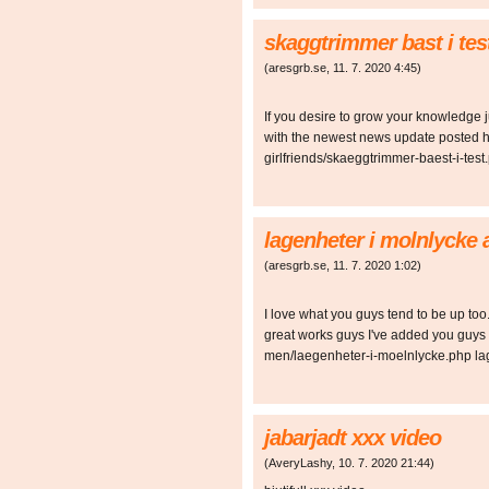
skaggtrimmer bast i tes
(
aresgrb.se
,
11. 7. 2020
4:45
)
If you desire to grow your knowledge j
with the newest news update posted h
girlfriends/skaeggtrimmer-baest-i-test
lagenheter i molnlycke 
(
aresgrb.se
,
11. 7. 2020
1:02
)
I love what you guys tend to be up to
great works guys I've added you guys t
men/laegenheter-i-moelnlycke.php la
jabarjadt xxx video
(
AveryLashy
,
10. 7. 2020
21:44
)