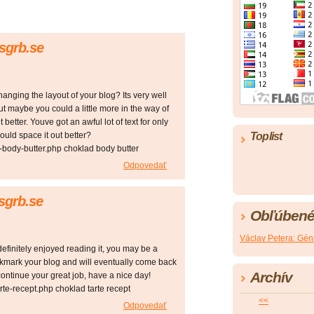
sgrb.se
hanging the layout of your blog? Its very well
But maybe you could a little more in the way of
better. Youve got an awful lot of text for only
uld space it out better?
Toplist
-body-butter.php choklad body butter
Odpovedať
esgrb.se
Obľúbené
Václav Petera: Géni
efinitely enjoyed reading it, you may be a
ookmark your blog and will eventually come back
Archív
ontinue your great job, have a nice day!
rte-recept.php choklad tarte recept
<<
Odpovedať