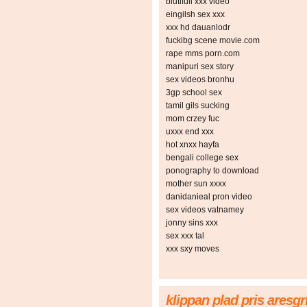
biutifull xxx video
eingilsh sex xxx
xxx hd dauanlodr
fuckibg scene movie.com
rape mms porn.com
manipuri sex story
sex videos bronhu
3gp school sex
tamil gils sucking
mom crzey fuc
uxxx end xxx
hot xnxx hayfa
bengali college sex
ponography to download
mother sun xxxx
danidanieal pron video
sex videos vatnamey
jonny sins xxx
sex xxx tal
xxx sxy moves
klippan plad pris aresgr