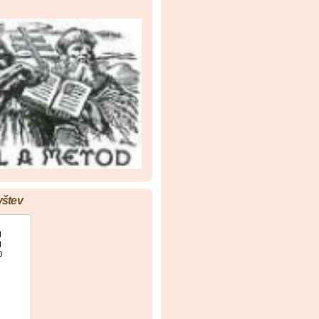
vštev