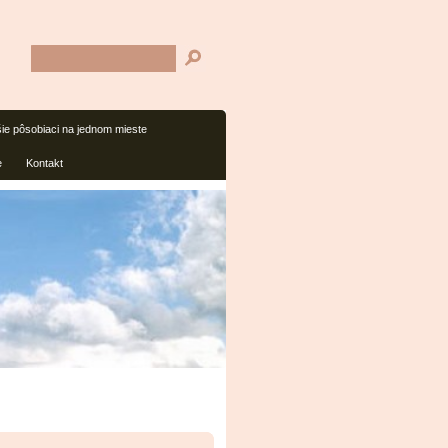
šie pôsobiaci na jednom mieste
e
Kontakt