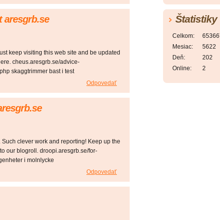
Štatistiky
t aresgrb.se
Celkom:
65366
Mesiac:
5622
ust keep visiting this web site and be updated
Deň:
202
ere. cheus.aresgrb.se/advice-
Online:
2
.php skaggtrimmer bast i test
Odpovedať
aresgrb.se
o. Such clever work and reporting! Keep up the
o our blogroll. droopi.aresgrb.se/for-
genheter i molnlycke
Odpovedať