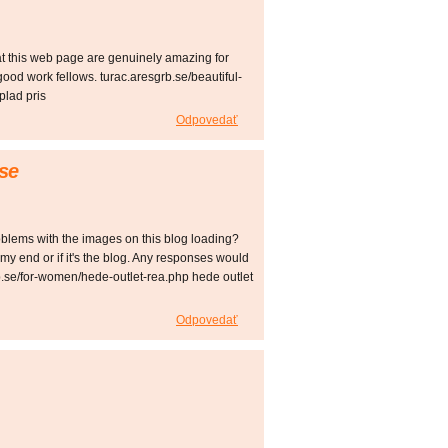
 at this web page are genuinely amazing for
ood work fellows. turac.aresgrb.se/beautiful-
plad pris
Odpovedať
.se
lems with the images on this blog loading?
on my end or if it's the blog. Any responses would
b.se/for-women/hede-outlet-rea.php hede outlet
Odpovedať