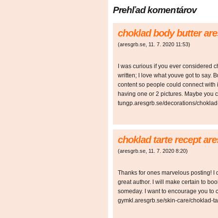
Prehľad komentárov
choklad body butter are
(
aresgrb.se
,
11. 7. 2020
11:53
)
I was curious if you ever considered c
written; I love what youve got to say. 
content so people could connect with it 
having one or 2 pictures. Maybe you co
tungp.aresgrb.se/decorations/choklad
choklad tarte recept ar
(
aresgrb.se
,
11. 7. 2020
8:20
)
Thanks for ones marvelous posting! I d
great author. I will make certain to b
someday. I want to encourage you to c
gymkl.aresgrb.se/skin-care/choklad-ta