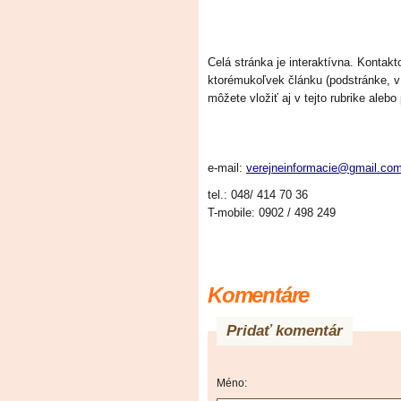
Celá stránka je interaktívna. Konta
ktorémukoľvek článku (podstránke, 
môžete vložiť aj v tejto rubrike alebo
e-mail:
verejneinformacie@gmail.co
tel.:
048/
414
70
36
T-mobile:
0902 /
498 249
Komentáre
Pridať komentár
Méno: