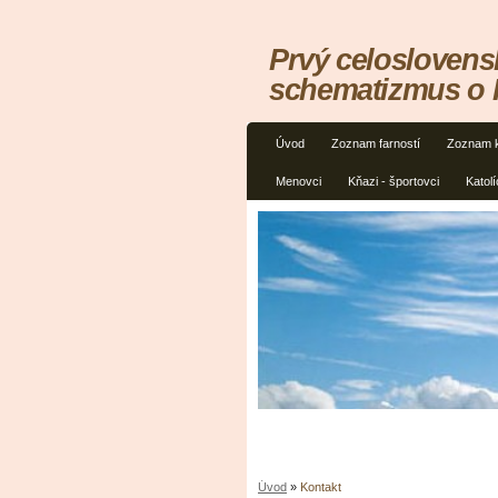
Prvý celoslovens
schematizmus o
Úvod
Zoznam farností
Zoznam 
Menovci
Kňazi - športovci
Katolí
Úvod
»
Kontakt