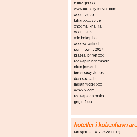
culaz girl xxx
wwwxxx sexy moves.com
xxx dr video
bihar xxxx voide
xnxx mai khalifia
xxx hd kub
vdo bokep hot
xxxx vaf animel
porn new hd2017
brazeal phron xxx
redwap info farmporn
aluta janson hd
forest sexy videos
desi sex cafe
indian fuckrd xxx
vxnxx 9 com
redwap oda mako
gng ref xxx
hoteller i kobenhavn ar
(
aresgrb.se
,
10. 7. 2020
14:17
)