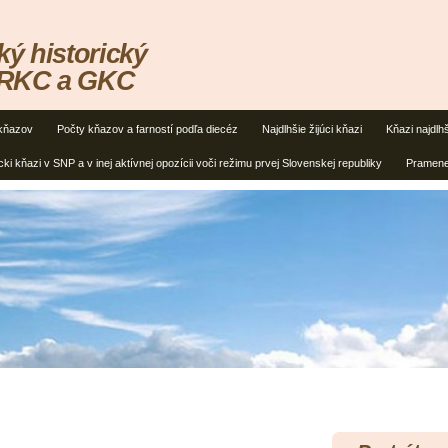
ký historický
 RKC a GKC
kňazov
Počty kňazov a farností podľa diecéz
Najdlhšie žijúci kňazi
Kňazi najdlh
cki kňazi v SNP a v inej aktívnej opozícii voči režimu prvej Slovenskej republiky
Pramen