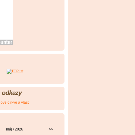
 odkazy
ové církve a vlasti
máj / 2026
>>