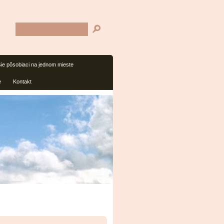
šie pôsobiaci na jednom mieste
e
Kontakt