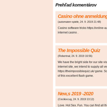
Prehľad komentárov
Casino ohne anmeldun
(
automaten-spiele
,
24. 9. 2019
21:48
)
Casino software tricks https://online-a
internet casino .
The Impossible Quiz
(
Robertnal
,
24. 9. 2019
16:56
)
We have the bright side for our site visi
internet site, we intend to supply all 
https://theimpossiblequiz.uk/ game. So,
of this excellent flash game.
New,s 2019 -2020
(
Cecilexcug
,
24. 9. 2019
13:12
)
Love. Hot Sex. Fun. You can find all thi