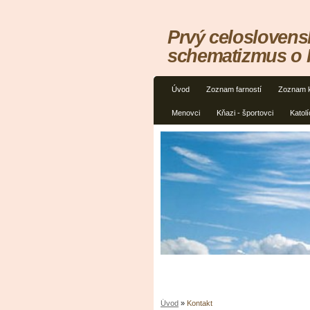
Prvý celoslovens
schematizmus o
Úvod
Zoznam farností
Zoznam 
Menovci
Kňazi - športovci
Katolí
Úvod
»
Kontakt