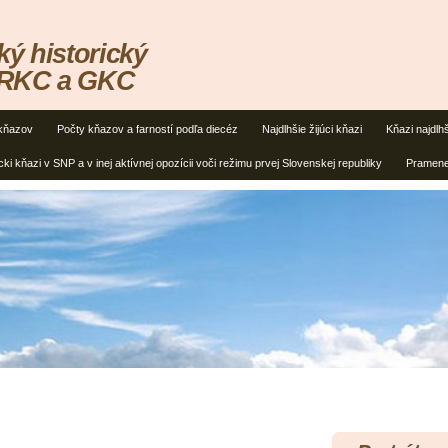
ký historický
 RKC a GKC
kňazov
Počty kňazov a farností podľa diecéz
Najdlhšie žijúci kňazi
Kňazi najdlh
cki kňazi v SNP a v inej aktívnej opozícii voči režimu prvej Slovenskej republiky
Pramen