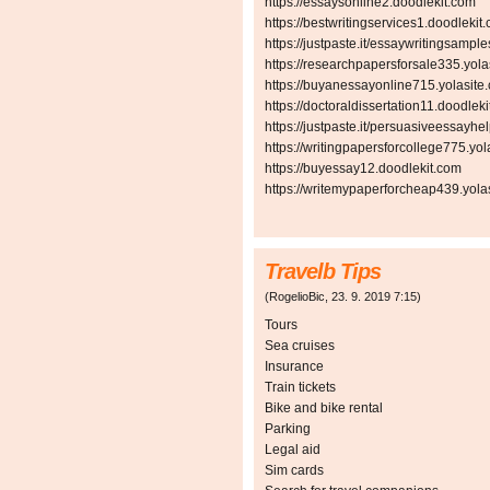
https://essaysonline2.doodlekit.com
https://bestwritingservices1.doodlekit
https://justpaste.it/essaywritingsample
https://researchpapersforsale335.yola
https://buyanessayonline715.yolasite
https://doctoraldissertation11.doodlek
https://justpaste.it/persuasiveessayhe
https://writingpapersforcollege775.yo
https://buyessay12.doodlekit.com
https://writemypaperforcheap439.yola
Travelb Tips
(
RogelioBic
,
23. 9. 2019
7:15
)
Tours
Sea cruises
Insurance
Train tickets
Bike and bike rental
Parking
Legal aid
Sim cards