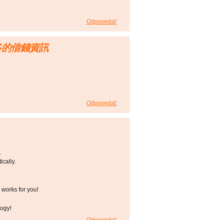
Odpovedať
多的借錢資訊
Odpovedať
.
ically.
c works for you!
logy!