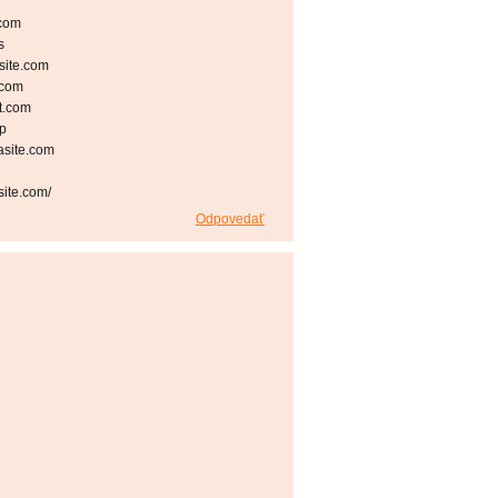
.com
s
site.com
.com
it.com
lp
lasite.com
site.com/
Odpovedať