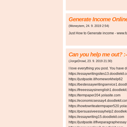
Generate Income Onlin
(
Moneytem
,
24. 9. 2019
2:54
)
Just How to Generate income - ww
Can you help me out? :-
(
JorgeDrowl
,
23. 9. 2019
21:30
)
I love everything you post. You have 
https://essaywritingsites13.doodlekit.
https://justpaste.it/homeworkhelp62
https://bestessaywritingservice1.dood
https://freeessaysinenglish1.doodleki
https://termpaper204.yolasite.com
https://economicsessay4.doodlekit.c
https://howtowriteatermpaper520.yola
https://persuasiveessayhelp2.doodlek
https://essaywriting15.doodlekit.com
https://justpaste.it/fiveparagraphessay